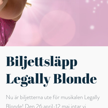
Biljettsläpp
Legally Blonde
Nu är biljetterna ute för musikalen Legally
Blonde! Den 26 april-12 maj intar vi