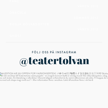
FAME
VÅREN 2013
DRACULA
SOMMAR 2012
RONJA RÖVARDOTTER
VÅREN 2012
GHOST
FÖLJ OSS PÅ INSTAGRAM
@teatertolvan