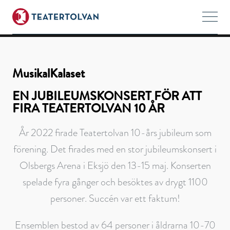
MusikalKalaset
MusikalKalaset
EN JUBILEUMSKONSERT FÖR ATT
FIRA TEATERTOLVAN 10 ÅR
År 2022 firade Teatertolvan 10-års jubileum som
förening. Det firades med en stor jubileumskonsert i
Olsbergs Arena i Eksjö den 13-15 maj. Konserten
spelade fyra gånger och besöktes av drygt 1100
personer. Succén var ett faktum!
Ensemblen bestod av 64 personer i åldrarna 10-70