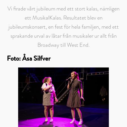
Vi firade vårt jubileum med ett stort kalas, nämligen
ett MusikalKalas. Resultatet blev en
jubileumskonsert, en fest för hela familjen, med ett
sprakande urval av låtar från musikaler ur allt från
Broadway till West End.
Foto: Åsa Silfver