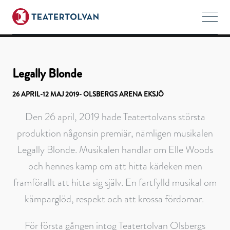
Legally Blonde
Legally Blonde
26 APRIL-12 MAJ 2019- OLSBERGS ARENA EKSJÖ
Den 26 april, 2019 hade Teatertolvans största
produktion någonsin premiär, nämligen musikalen
Legally Blonde. Musikalen handlar om Elle Woods
och hennes kamp om att hitta kärleken men
framförallt att hitta sig själv. En fartfylld musikal om
kämparglöd, respekt och att krossa fördomar.
För första gången intog Teatertolvan Olsbergs