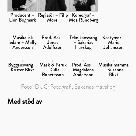
Producent –
Regissör – Filip
Koreograf –
Linn Bogmark
Morel
Moa Rundberg
Musikalisk
Prod. Ass –
Teknikansvarig
Kostymör –
ledare – Molly
Jonas
– Sakarias
Marie
Andersson
Adolfsson
Havskog
Johansson
Byggansvarig –
Mask & Peruk
Prod. Ass –
Musikalmamma
Krister Blixt
– Cilla
Magdalena
– Susanne
Robertsson
Andersson
Blixt
Foto: DUO Fotografi, Sakarias Havskog
Med stöd av