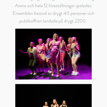
Arena och hela 12 föreställningar spelades.
Ensemblen bestod av drygt 40 personer och
publiksiffran landade på drygt 2200.