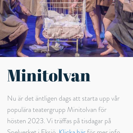
Minitolvan
Nu är det äntligen dags att starta upp vår
populära teatergrupp Minitolvan för
hösten 2023. Vi träffas på tisdagar på
Spelverket i Eksjö.
Klicka här
för mer info